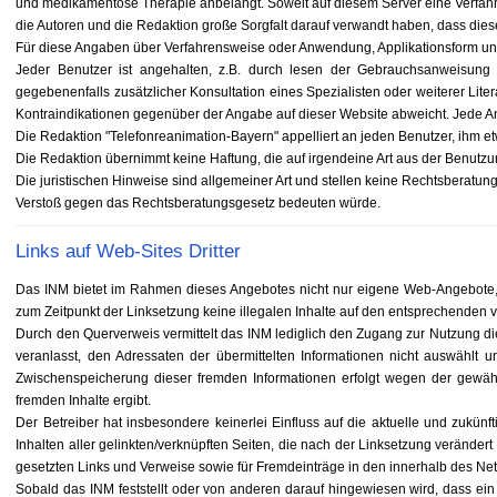
und medikamentöse Therapie anbelangt. Soweit auf diesem Server eine Verfahre
die Autoren und die Redaktion große Sorgfalt darauf verwandt haben, dass die
Für diese Angaben über Verfahrensweise oder Anwendung, Applikationsform 
Jeder Benutzer ist angehalten, z.B. durch lesen der Gebrauchsanweisung
gegebenenfalls zusätzlicher Konsultation eines Spezialisten oder weiterer Li
Kontraindikationen gegenüber der Angabe auf dieser Website abweicht. Jede An
Die Redaktion "Telefonreanimation-Bayern" appelliert an jeden Benutzer, ihm e
Die Redaktion übernimmt keine Haftung, die auf irgendeine Art aus der Benutzun
Die juristischen Hinweise sind allgemeiner Art und stellen keine Rechtsberatung
Verstoß gegen das Rechtsberatungsgesetz bedeuten würde.
Links auf Web-Sites Dritter
Das INM bietet im Rahmen dieses Angebotes nicht nur eigene Web-Angebote, s
zum Zeitpunkt der Linksetzung keine illegalen Inhalte auf den entsprechenden ve
Durch den Querverweis vermittelt das INM lediglich den Zugang zur Nutzung dieser
veranlasst, den Adressaten der übermittelten Informationen nicht auswählt u
Zwischenspeicherung dieser fremden Informationen erfolgt wegen der gewählt
fremden Inhalte ergibt.
Der Betreiber hat insbesondere keinerlei Einfluss auf die aktuelle und zukün
Inhalten aller gelinkten/verknüpften Seiten, die nach der Linksetzung verändert 
gesetzten Links und Verweise sowie für Fremdeinträge in den innerhalb des Net
Sobald das INM feststellt oder von anderen darauf hingewiesen wird, dass ein ko