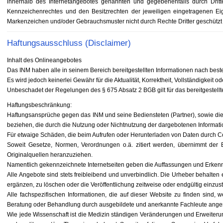
innerhalb des Internetangebotes genannten und gegebenenfalls durch Drit
Kennzeichenrechtes und den Besitzrechten der jeweiligen eingetragenen Eig
Markenzeichen und/oder Gebrauchsmuster nicht durch Rechte Dritter geschützt 
Haftungsausschluss (Disclaimer)
Inhalt des Onlineangebotes
Das INM haben alle in seinem Bereich bereitgestellten Informationen nach bes
Es wird jedoch keinerlei Gewähr für die Aktualität, Korrektheit, Vollständigkeit 
Unbeschadet der Regelungen des § 675 Absatz 2 BGB gilt für das bereitgestell
Haftungsbeschränkung:
Haftungsansprüche gegen das INM und seine Bediensteten (Partner), sowie die A
beziehen, die durch die Nutzung oder Nichtnutzung der dargebotenen Informati
Für etwaige Schäden, die beim Aufrufen oder Herunterladen von Daten durch Com
Soweit Gesetze, Normen, Verordnungen o.ä. zitiert werden, übernimmt der Be
Originalquellen heranzuziehen.
Namentlich gekennzeichnete Internetseiten geben die Auffassungen und Erkenn
Alle Angebote sind stets freibleibend und unverbindlich. Die Urheber behalte
ergänzen, zu löschen oder die Veröffentlichung zeitweise oder endgültig einzust
Alle fachspezifischen Informationen, die auf dieser Website zu finden sind, w
Beratung oder Behandlung durch ausgebildete und anerkannte Fachleute ang
Wie jede Wissenschaft ist die Medizin ständigen Veränderungen und Erweiter