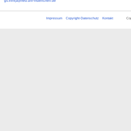
gs.inm(at)med.uni-muenchen.de
Impressum
Copyright-Datenschutz
Kontakt
Copyrigh